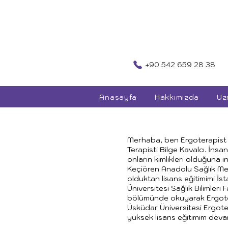
+90 542 659 28 38
Anasayfa
Hakkımızda
Uz
Merhaba, ben Ergoterapist
Terapisti Bilge Kavalcı. İnsan
onların kimlikleri olduğuna i
Keçiören Anadolu Sağlık Me
olduktan lisans eğitimimi İst
Üniversitesi Sağlık Bilimleri 
bölümünde okuyarak Ergoter
Üsküdar Üniversitesi Ergote
yüksek lisans eğitimim dev