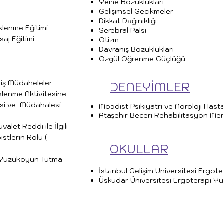
Yeme Bozuklukları
Gelişimsel Gecikmeler
Dikkat Dağınıklığı
slenme Eğitimi
Serebral Palsi
aj Eğitimi
Otizm
Davranış Bozuklukları
Özgül Öğrenme Güçlüğü
miş Müdaheleler
DENEYİMLER
slenme Aktivitesine
esi ve Müdahalesi
Moodist Psikiyatri ve Nöroloji Hast
Ataşehir Beceri Rehabilitasyon Mer
valet Reddi ile İlgili
stlerin Rolü (
OKULLAR
 Yüzükoyun Tutma
İstanbul Gelişim Üniversitesi Ergote
Üsküdar Üniversitesi Ergoterapi Y