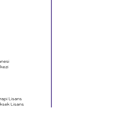
anesi
kezi
rapi Lisans
üksek Lisans