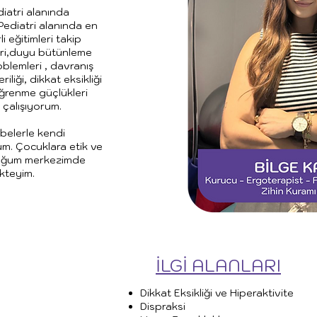
diatri alanında
Pediatri alanında en
i eğitimleri takip
ri,duyu bütünleme
blemleri , davranış
iliği, dikkat eksikliği
 öğrenme güçlükleri
le çalışıyorum.
belerle kendi
m. Çocuklara etik ve
duğum merkezimde
kteyim.
İLGİ ALANLARI
Dikkat Eksikliği ve Hiperaktivite
Dispraksi