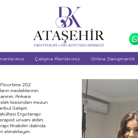
manlarımız
Çalışma Alanlarımız
Online Danışmanlık
 Floortime 202
ların mesleklerinin
nanırım. Ankara
slek lisesinden mezun
anbul Gelişim
Fakültesi Ergoterapi
apist ünvanı aldım.
rapi Anabilim dalında
am etmekteyim.