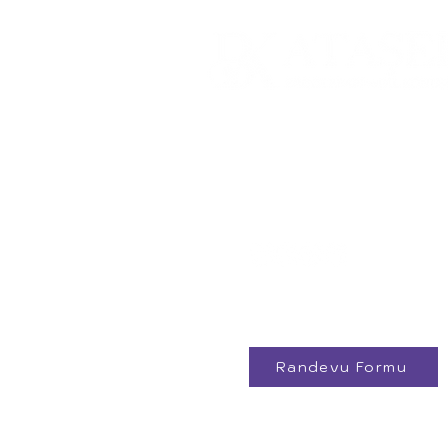
Küçükbakkalköy Mah.
Atilla İlhan Cad. No:15/7
Ataşehir/İstanbul
+90 542 659 28 38
Randevu Formu
Email
*